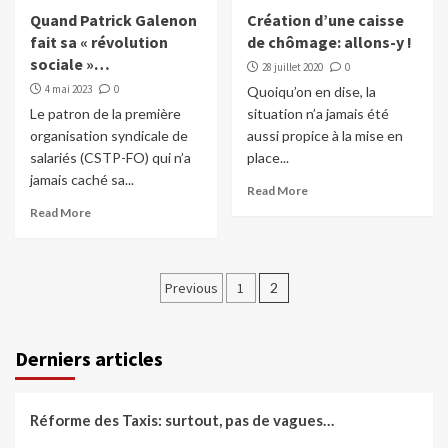
Quand Patrick Galenon
Création d’une caisse
fait sa « révolution
de chômage: allons-y !
sociale »…
28 juillet 2020
0
4 mai 2023
0
Quoiqu’on en dise, la
Le patron de la première
situation n’a jamais été
organisation syndicale de
aussi propice à la mise en
salariés (CSTP-FO) qui n’a
place...
jamais caché sa...
Read More
Read More
Pagination
Previous
1
2
des
publications
Derniers articles
Réforme des Taxis: surtout, pas de vagues…