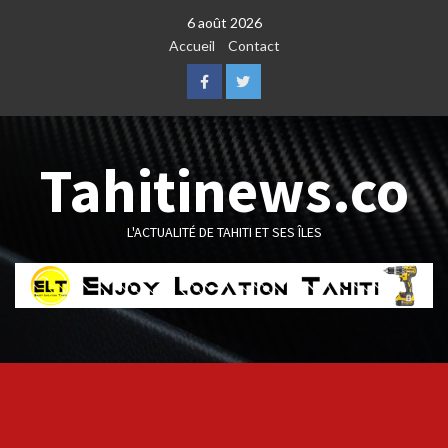
Skip
6 août 2026
to
Accueil
Contact
content
Facebook
Twitter
Tahitinews.co
L'ACTUALITÉ DE TAHITI ET SES ÎLES