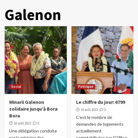
Galenon
Social
Politique
Minarii Galenon
Le chiffre du jour: 6799
solidaire jusqu’à Bora
10 août 2023
0
Bora
C’est le nombre de
18 août 2023
0
demandes de logements
Une délégation conduite
actuellement
par la ministre des
comptabilisées par l’Office