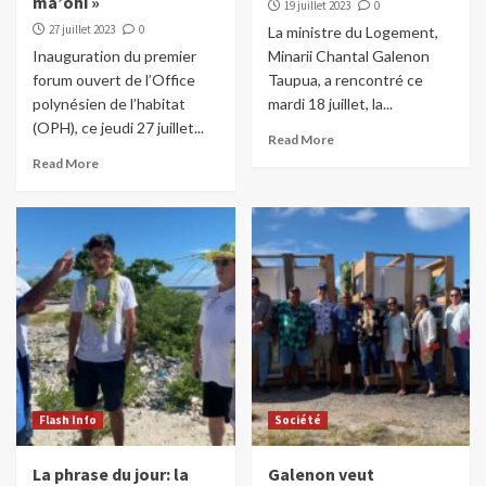
ma’ohi »
19 juillet 2023
0
27 juillet 2023
0
La ministre du Logement,
Inauguration du premier
Minarii Chantal Galenon
forum ouvert de l’Office
Taupua, a rencontré ce
polynésien de l’habitat
mardi 18 juillet, la...
(OPH), ce jeudi 27 juillet...
Read More
Read More
Flash Info
Société
La phrase du jour: la
Galenon veut