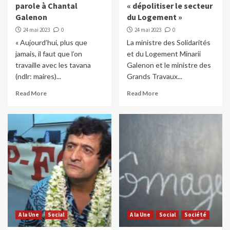
parole à Chantal
« dépolitiser le secteur
Galenon
du Logement »
24 mai 2023
0
24 mai 2023
0
« Aujourd’hui, plus que
La ministre des Solidarités
jamais, il faut que l’on
et du Logement Minarii
travaille avec les tavana
Galenon et le ministre des
(ndlr: maires)...
Grands Travaux...
Read More
Read More
A la Une
Social
A la Une
Social
Société