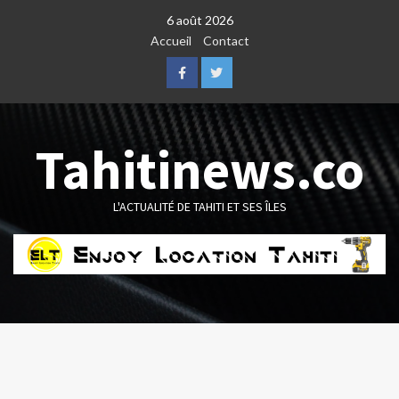
Skip
6 août 2026
to
Accueil
Contact
content
Facebook
Twitter
Tahitinews.co
L'ACTUALITÉ DE TAHITI ET SES ÎLES