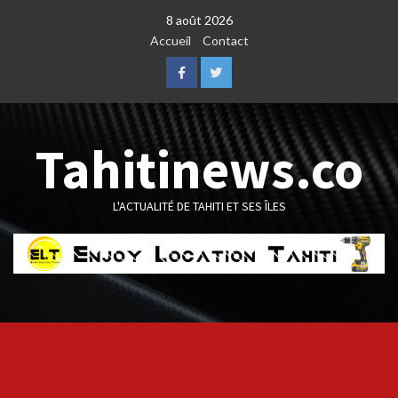
Skip
8 août 2026
to
Accueil
Contact
content
Facebook
Twitter
Tahitinews.co
L'ACTUALITÉ DE TAHITI ET SES ÎLES