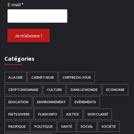
E-mail
*
Catégories
A LA UNE
CARNET NOIR
CHIFFRE DU JOUR
CRYPTOMONNAIE
CULTURE
DANS LE MONDE
ECONOMIE
EDUCATION
ENVIRONNEMENT
EVÉNEMENTS
FAITS DIVERS
FLASH INFO
JUSTICE
NON CLASSÉ
PACIFIQUE
POLITIQUE
SANTÉ
SOCIAL
SOCIÉTÉ