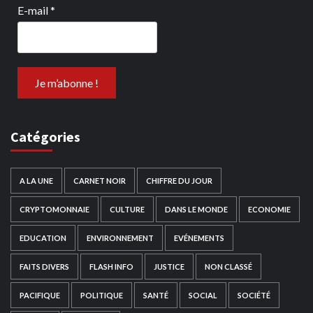
E-mail
*
Catégories
A LA UNE
CARNET NOIR
CHIFFRE DU JOUR
CRYPTOMONNAIE
CULTURE
DANS LE MONDE
ECONOMIE
EDUCATION
ENVIRONNEMENT
EVÉNEMENTS
FAITS DIVERS
FLASH INFO
JUSTICE
NON CLASSÉ
PACIFIQUE
POLITIQUE
SANTÉ
SOCIAL
SOCIÉTÉ