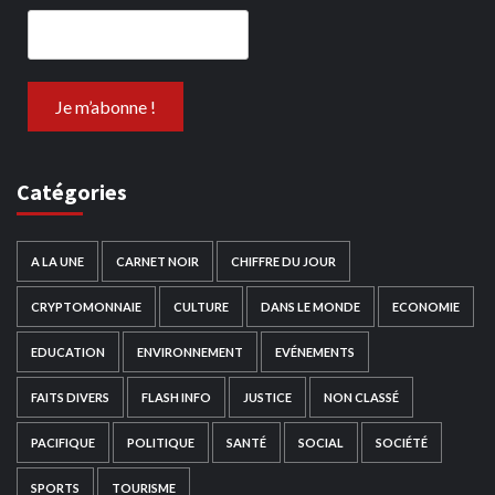
Catégories
A LA UNE
CARNET NOIR
CHIFFRE DU JOUR
CRYPTOMONNAIE
CULTURE
DANS LE MONDE
ECONOMIE
EDUCATION
ENVIRONNEMENT
EVÉNEMENTS
FAITS DIVERS
FLASH INFO
JUSTICE
NON CLASSÉ
PACIFIQUE
POLITIQUE
SANTÉ
SOCIAL
SOCIÉTÉ
SPORTS
TOURISME