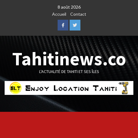
Skip
8 août 2026
to
Accueil
Contact
content
Facebook
Twitter
Tahitinews.co
L'ACTUALITÉ DE TAHITI ET SES ÎLES