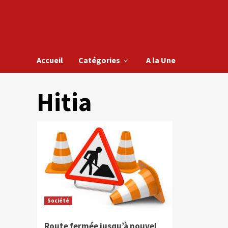
Accueil
Catégories
A la Une
Hitia
Société
Route fermée jusqu’à nouvel