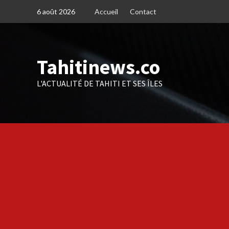
Skip
6 août 2026
Accueil
Contact
to
content
Tahitinews.co
L'ACTUALITÉ DE TAHITI ET SES ÎLES