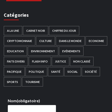
Catégories
A LA UNE
CARNET NOIR
CHIFFRE DU JOUR
CRYPTOMONNAIE
CULTURE
DANS LE MONDE
ECONOMIE
EDUCATION
ENVIRONNEMENT
EVÉNEMENTS
FAITS DIVERS
FLASH INFO
JUSTICE
NON CLASSÉ
PACIFIQUE
POLITIQUE
SANTÉ
SOCIAL
SOCIÉTÉ
SPORTS
TOURISME
Nom
(obligatoire)