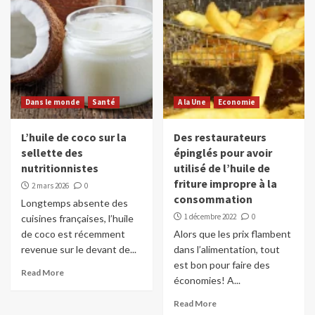
Dans le monde
Santé
A la Une
Economie
L’huile de coco sur la
Des restaurateurs
sellette des
épinglés pour avoir
nutritionnistes
utilisé de l’huile de
friture impropre à la
2 mars 2026
0
consommation
Longtemps absente des
1 décembre 2022
0
cuisines françaises, l’huile
de coco est récemment
Alors que les prix flambent
revenue sur le devant de...
dans l’alimentation, tout
est bon pour faire des
Read More
économies! A...
Read More