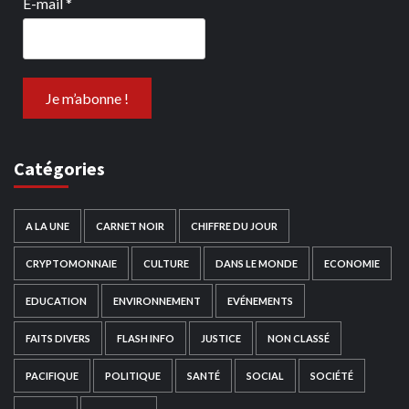
E-mail
*
Catégories
A LA UNE
CARNET NOIR
CHIFFRE DU JOUR
CRYPTOMONNAIE
CULTURE
DANS LE MONDE
ECONOMIE
EDUCATION
ENVIRONNEMENT
EVÉNEMENTS
FAITS DIVERS
FLASH INFO
JUSTICE
NON CLASSÉ
PACIFIQUE
POLITIQUE
SANTÉ
SOCIAL
SOCIÉTÉ