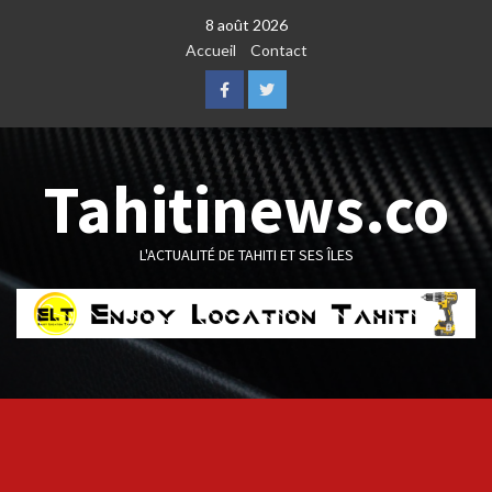
Skip
8 août 2026
to
Accueil
Contact
content
Facebook
Twitter
Tahitinews.co
L'ACTUALITÉ DE TAHITI ET SES ÎLES