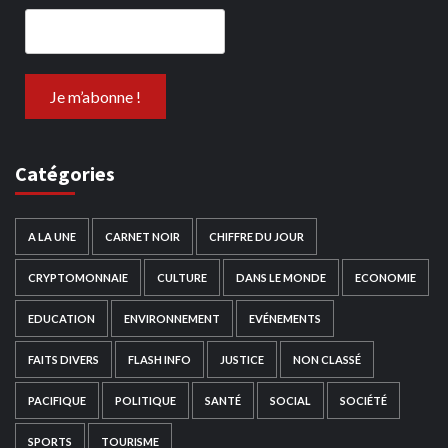
Catégories
A LA UNE
CARNET NOIR
CHIFFRE DU JOUR
CRYPTOMONNAIE
CULTURE
DANS LE MONDE
ECONOMIE
EDUCATION
ENVIRONNEMENT
EVÉNEMENTS
FAITS DIVERS
FLASH INFO
JUSTICE
NON CLASSÉ
PACIFIQUE
POLITIQUE
SANTÉ
SOCIAL
SOCIÉTÉ
SPORTS
TOURISME