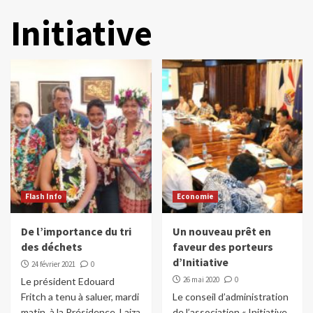
Initiative
Flash Info
Economie
De l’importance du tri
Un nouveau prêt en
des déchets
faveur des porteurs
d’Initiative
24 février 2021
0
26 mai 2020
0
Le président Edouard
Fritch a tenu à saluer, mardi
Le conseil d’administration
matin, à la Présidence, Laiza
de l’association « Initiative