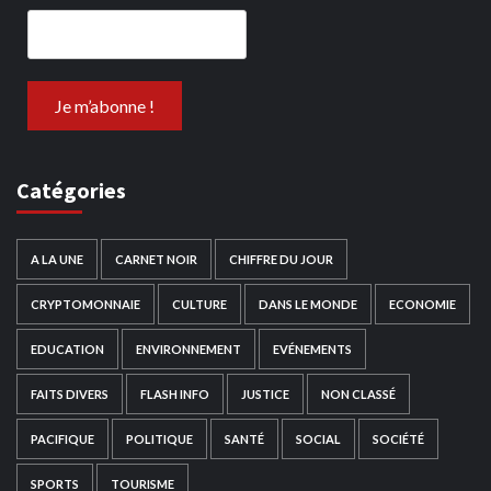
Catégories
A LA UNE
CARNET NOIR
CHIFFRE DU JOUR
CRYPTOMONNAIE
CULTURE
DANS LE MONDE
ECONOMIE
EDUCATION
ENVIRONNEMENT
EVÉNEMENTS
FAITS DIVERS
FLASH INFO
JUSTICE
NON CLASSÉ
PACIFIQUE
POLITIQUE
SANTÉ
SOCIAL
SOCIÉTÉ
SPORTS
TOURISME