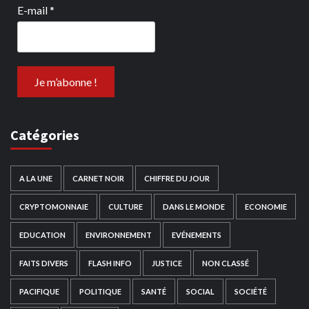
E-mail
*
Catégories
A LA UNE
CARNET NOIR
CHIFFRE DU JOUR
CRYPTOMONNAIE
CULTURE
DANS LE MONDE
ECONOMIE
EDUCATION
ENVIRONNEMENT
EVÉNEMENTS
FAITS DIVERS
FLASH INFO
JUSTICE
NON CLASSÉ
PACIFIQUE
POLITIQUE
SANTÉ
SOCIAL
SOCIÉTÉ