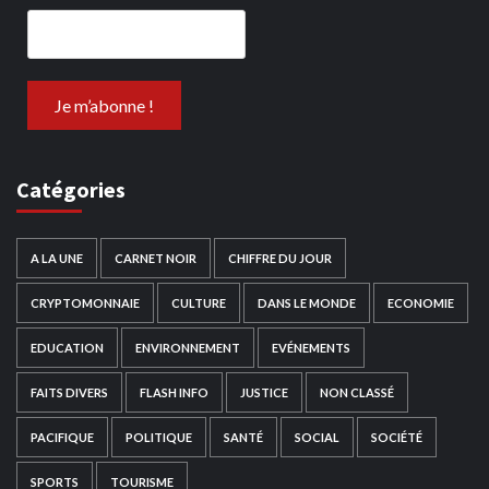
Catégories
A LA UNE
CARNET NOIR
CHIFFRE DU JOUR
CRYPTOMONNAIE
CULTURE
DANS LE MONDE
ECONOMIE
EDUCATION
ENVIRONNEMENT
EVÉNEMENTS
FAITS DIVERS
FLASH INFO
JUSTICE
NON CLASSÉ
PACIFIQUE
POLITIQUE
SANTÉ
SOCIAL
SOCIÉTÉ
SPORTS
TOURISME