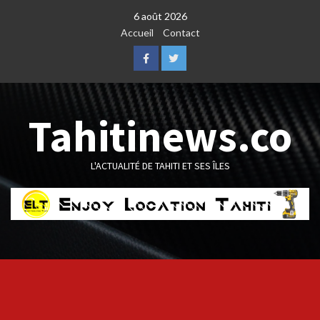
Skip
6 août 2026
to
Accueil
Contact
content
Facebook
Twitter
Tahitinews.co
L'ACTUALITÉ DE TAHITI ET SES ÎLES