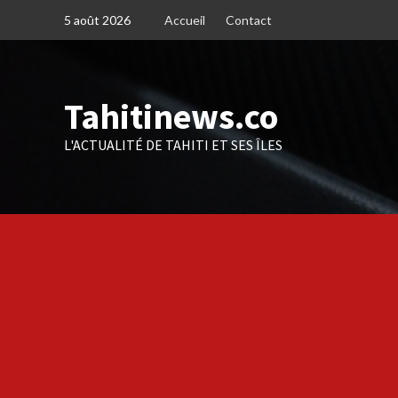
Skip
5 août 2026
Accueil
Contact
to
content
Tahitinews.co
L'ACTUALITÉ DE TAHITI ET SES ÎLES