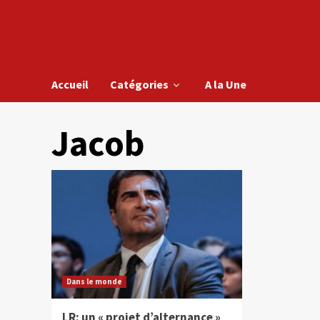
Accueil
Catégories
A la Une
Jacob
Dans le monde
LR: un « projet d’alternance »