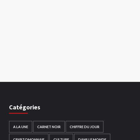
Catégories
A LA UNE
CARNET NOIR
CHIFFRE DU JOUR
CRYPTOMONNAIE
CULTURE
DANS LE MONDE