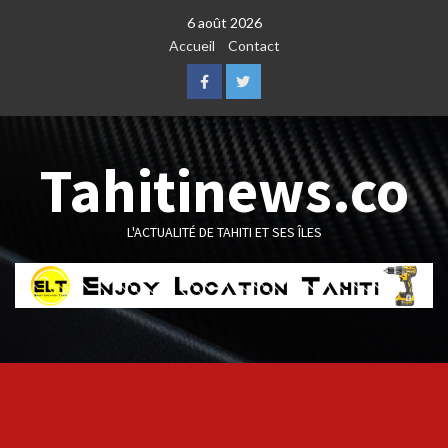
Skip
6 août 2026
to
Accueil
Contact
content
Facebook
Twitter
Tahitinews.co
L'ACTUALITÉ DE TAHITI ET SES ÎLES