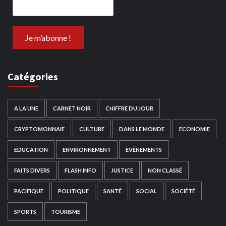
Catégories
A LA UNE
CARNET NOIR
CHIFFRE DU JOUR
CRYPTOMONNAIE
CULTURE
DANS LE MONDE
ECONOMIE
EDUCATION
ENVIRONNEMENT
EVÉNEMENTS
FAITS DIVERS
FLASH INFO
JUSTICE
NON CLASSÉ
PACIFIQUE
POLITIQUE
SANTÉ
SOCIAL
SOCIÉTÉ
SPORTS
TOURISME