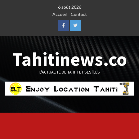
Skip
6 août 2026
to
Accueil
Contact
content
Facebook
Twitter
Tahitinews.co
L'ACTUALITÉ DE TAHITI ET SES ÎLES