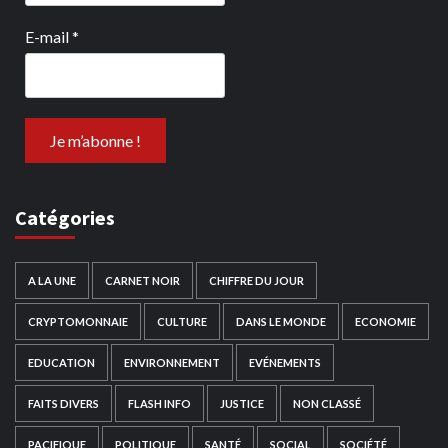
E-mail
*
Catégories
A LA UNE
CARNET NOIR
CHIFFRE DU JOUR
CRYPTOMONNAIE
CULTURE
DANS LE MONDE
ECONOMIE
EDUCATION
ENVIRONNEMENT
EVÉNEMENTS
FAITS DIVERS
FLASH INFO
JUSTICE
NON CLASSÉ
PACIFIQUE
POLITIQUE
SANTÉ
SOCIAL
SOCIÉTÉ