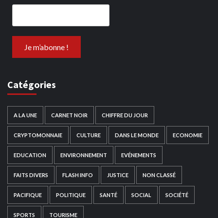
Catégories
A LA UNE
CARNET NOIR
CHIFFRE DU JOUR
CRYPTOMONNAIE
CULTURE
DANS LE MONDE
ECONOMIE
EDUCATION
ENVIRONNEMENT
EVÉNEMENTS
FAITS DIVERS
FLASH INFO
JUSTICE
NON CLASSÉ
PACIFIQUE
POLITIQUE
SANTÉ
SOCIAL
SOCIÉTÉ
SPORTS
TOURISME