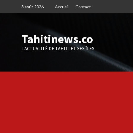
Skip
8 août 2026
Accueil
Contact
to
content
Tahitinews.co
L'ACTUALITÉ DE TAHITI ET SES ÎLES