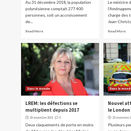
Au 31 décembre 2018, la population
Le ministre
polynésienne comptait 277 400
l’Aménagemen
personnes, soit un accroissement
charge des t
de...
Jean-Christo
Read More
Read More
Dans le monde
Dans le mond
LREM: les défections se
Nouvel att
multiplient depuis 2017
le London
29 novembre 2019
0
29 novembre 
Deux claquements de porte en moins
Plusieurs p