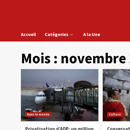
Accueil
Catégories
A la Une
Mois :
novembre 
Dans le monde
Culture
Privatisation d’ADP: un million
Conservat