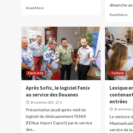
dimanche axé
Read More
Read More
Flash Info
Culture
Après Sofix, le logiciel Fenix
Lexique en
au service des Douanes
contenant
entrées
28 novembre 2019
0
Présentation jeudi après-midi du
28 novembre 
logiciel de dédouanement FENIX
Le ministre 
(FENua Import Export) par le service
Maamaatuaia
des...
service de la