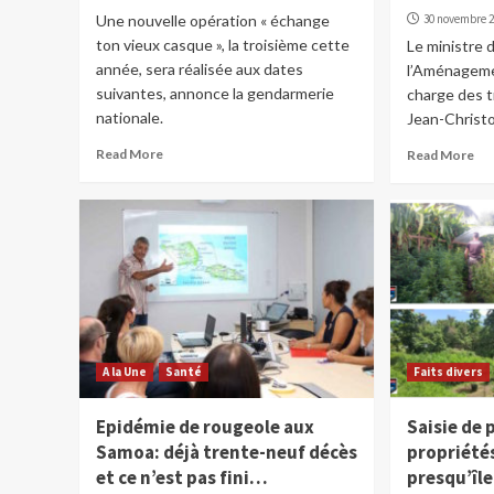
Une nouvelle opération « échange
30 novembre 
ton vieux casque », la troisième cette
Le ministre
année, sera réalisée aux dates
l’Aménagemen
suivantes, annonce la gendarmerie
charge des t
nationale.
Jean-Christo
Read More
Read More
A la Une
Santé
Faits divers
Epidémie de rougeole aux
Saisie de 
Samoa: déjà trente-neuf décès
propriétés
et ce n’est pas fini…
presqu’île