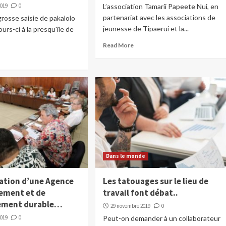
2019
0
L’association Tamarii Papeete Nui, en
partenariat avec les associations de
rosse saisie de pakalolo
jeunesse de Tipaerui et la...
urs-ci à la presqu'île de
Read More
Dans le monde
éation d’une Agence
Les tatouages sur le lieu de
ement et de
travail font débat..
ement durable…
29 novembre 2019
0
2019
0
Peut-on demander à un collaborateur