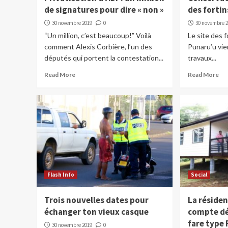
de signatures pour dire « non »
des fortin
30 novembre 2019
0
30 novembre 
“Un million, c’est beaucoup!” Voilà
Le site des f
comment Alexis Corbière, l’un des
Punaru’u vie
députés qui portent la contestation...
travaux...
Read More
Read More
Flash Info
Social
Trois nouvelles dates pour
La réside
échanger ton vieux casque
compte d
fare type 
30 novembre 2019
0