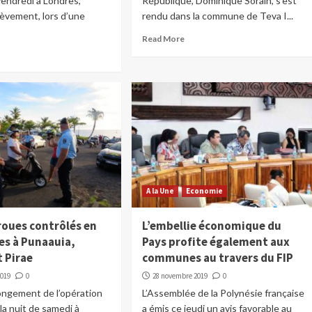
endredi à Londres,
République, Dominique Sorain, s’est
ièvement, lors d’une
rendu dans la commune de Teva I...
Read More
A la Une
Economie
roues contrôlés en
L’embellie économique du
es à Punaauia,
Pays profite également aux
t Pirae
communes au travers du FIP
2019
0
28 novembre 2019
0
ongement de l’opération
L’Assemblée de la Polynésie française
a nuit de samedi à
a émis ce jeudi un avis favorable au