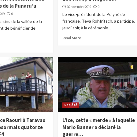
s de la Punaru’u
30 novembre 2019
0
2019
0
Le vice-président de la Polynésie
française, Teva Rohfritsch, a participé,
ortins de la vallée de la
jeudi soir, à la cérémonie...
nt de bénéficier de
Read More
Société
nce Raouri à Taravao
L’ice, cette « merde » à laquelle
ésormais quatorze
Mario Banner a déclaré la
F4
guerre…