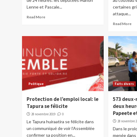
de 24 heures: les députées Marion
au couteau v
Lenne et Pascale...
certaines gr
attaque...
Read More
Read More
Politique
Faits divers
Protection de l’emploi local: le
573 deux-
Tapura se félicite
deux heur
Papeete e
28 novembre 2019
0
Le Tapura huiraatira se félicite dans
28 novembre 
un communiqué de voir l’Assemblée
Dans le prol
confirmer sa position en...
menée dans l