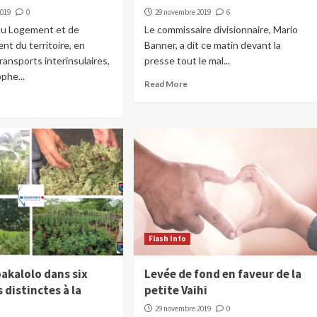
2019
0
29 novembre 2019
6
 du Logement et de
Le commissaire divisionnaire, Mario
t du territoire, en
Banner, a dit ce matin devant la
ransports interinsulaires,
presse tout le mal...
phe...
Read More
Flash Info
pakalolo dans six
Levée de fond en faveur de la
 distinctes à la
petite Vaihi
29 novembre 2019
0