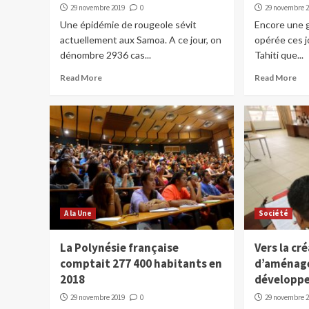
29 novembre 2019
0
29 novembre 
Une épidémie de rougeole sévit
Encore une g
actuellement aux Samoa. A ce jour, on
opérée ces jo
dénombre 2936 cas...
Tahiti que...
Read More
Read More
A la Une
Société
La Polynésie française
Vers la cr
comptait 277 400 habitants en
d’aménag
2018
développ
29 novembre 2019
0
29 novembre 