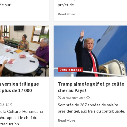
e sur...
projet de...
Read More
Dans le monde
 version trilingue
Trump aime le golf et ça coûte
 plus de 17 000
cher au Pays!
28 novembre 2019
0
2019
0
Soit près de 287 années de salaire
présidentiel, aux frais du contribuable.
de la Culture, Heremoana
hutapu, et le chef du
Read More
 traduction...