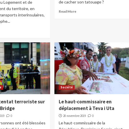
de cacher son tatouage ?
 du Logement et de
t du territoire, en
Read More
ransports interinsulaires,
phe...
e
Société
entat terroriste sur
Le haut-commissaire en
 Bridge
déplacement à Teva i Uta
2019
0
28 novembre 2019
0
ersonnes ont été blessées
Le haut-commissaire de la