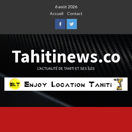
Skip
6 août 2026
to
Accueil
Contact
content
Facebook
Twitter
Tahitinews.co
L'ACTUALITÉ DE TAHITI ET SES ÎLES