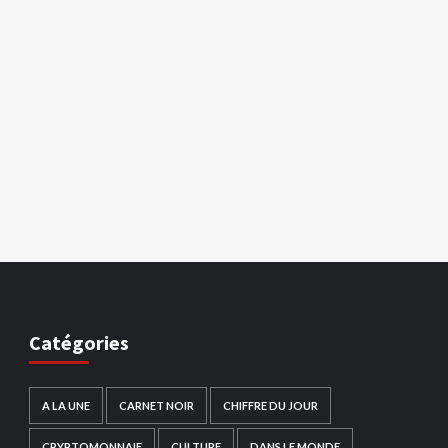
Catégories
A LA UNE
CARNET NOIR
CHIFFRE DU JOUR
CRYPTOMONNAIE
CULTURE
DANS LE MONDE