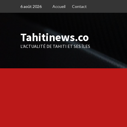
Skip
6 août 2026
Accueil
Contact
to
content
Tahitinews.co
L'ACTUALITÉ DE TAHITI ET SES ÎLES