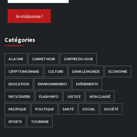
Catégories
A LA UNE
CARNET NOIR
CHIFFRE DU JOUR
CRYPTOMONNAIE
CULTURE
DANS LE MONDE
ECONOMIE
EDUCATION
ENVIRONNEMENT
EVÉNEMENTS
FAITS DIVERS
FLASH INFO
JUSTICE
NON CLASSÉ
PACIFIQUE
POLITIQUE
SANTÉ
SOCIAL
SOCIÉTÉ
SPORTS
TOURISME