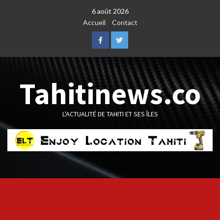
Skip
6 août 2026
to
Accueil
Contact
content
Facebook
Twitter
Tahitinews.co
L'ACTUALITÉ DE TAHITI ET SES ÎLES