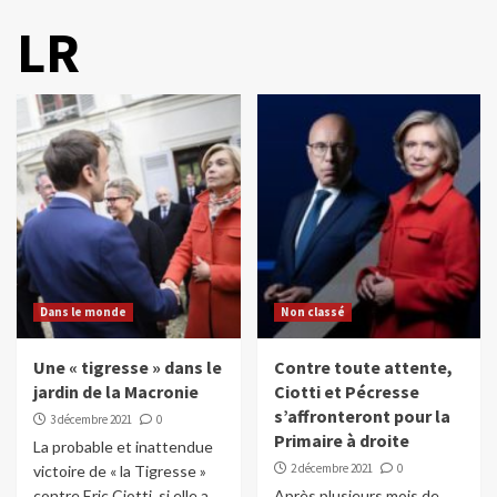
LR
Dans le monde
Non classé
Une « tigresse » dans le
Contre toute attente,
jardin de la Macronie
Ciotti et Pécresse
s’affronteront pour la
3 décembre 2021
0
Primaire à droite
La probable et inattendue
2 décembre 2021
0
victoire de « la Tigresse »
contre Eric Ciotti, si elle a
Après plusieurs mois de