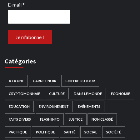
E-mail
*
Catégories
A LA UNE
CARNET NOIR
CHIFFRE DU JOUR
CRYPTOMONNAIE
CULTURE
DANS LE MONDE
ECONOMIE
EDUCATION
ENVIRONNEMENT
EVÉNEMENTS
FAITS DIVERS
FLASH INFO
JUSTICE
NON CLASSÉ
PACIFIQUE
POLITIQUE
SANTÉ
SOCIAL
SOCIÉTÉ