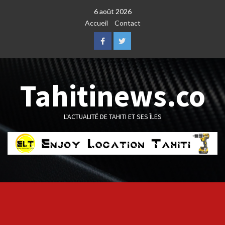
Skip
6 août 2026
to
Accueil
Contact
content
Facebook
Twitter
Tahitinews.co
L'ACTUALITÉ DE TAHITI ET SES ÎLES