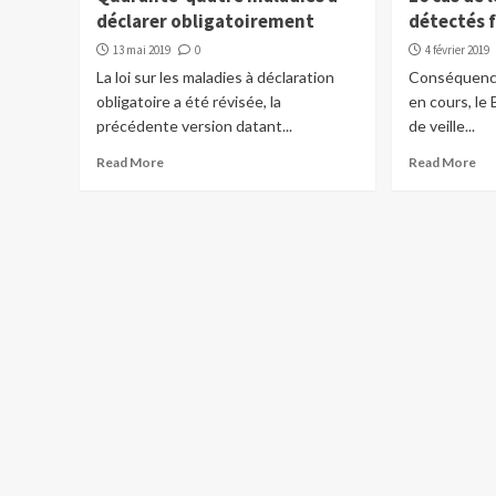
déclarer obligatoirement
détectés f
13 mai 2019
0
4 février 2019
La loi sur les maladies à déclaration
Conséquence 
obligatoire a été révisée, la
en cours, le 
précédente version datant...
de veille...
Read More
Read More