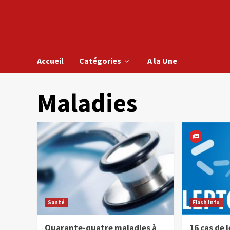
Accueil
Catégories
A la Une
Maladies
Santé
Flash Info
Quarante-quatre maladies à
16 cas de 