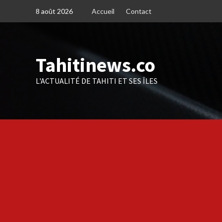
Skip
8 août 2026
Accueil
Contact
to
content
Tahitinews.co
L'ACTUALITÉ DE TAHITI ET SES ÎLES