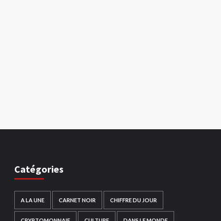
Catégories
A LA UNE
CARNET NOIR
CHIFFRE DU JOUR
CRYPTOMONNAIE
CULTURE
DANS LE MONDE