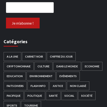
Catégories
A LA UNE
CARNET NOIR
CHIFFRE DU JOUR
CRYPTOMONNAIE
CULTURE
DANS LE MONDE
ECONOMIE
EDUCATION
ENVIRONNEMENT
EVÉNEMENTS
FAITS DIVERS
FLASH INFO
JUSTICE
NON CLASSÉ
PACIFIQUE
POLITIQUE
SANTÉ
SOCIAL
SOCIÉTÉ
SPORTS
TOURISME