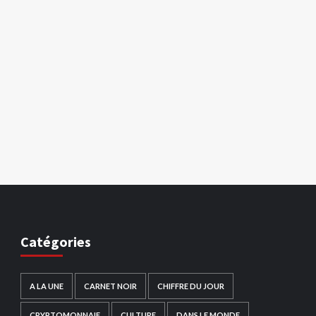
Catégories
A LA UNE
CARNET NOIR
CHIFFRE DU JOUR
CRYPTOMONNAIE
CULTURE
DANS LE MONDE