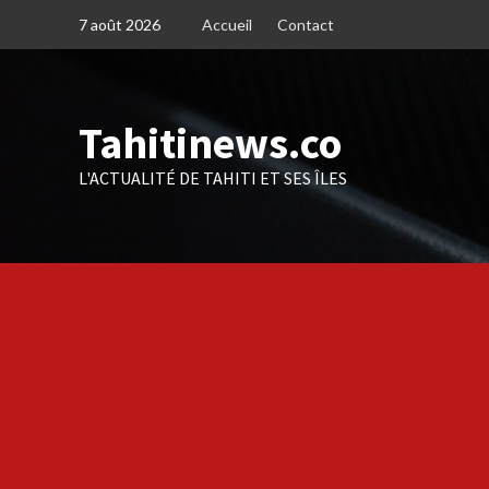
Skip
7 août 2026
Accueil
Contact
to
content
Tahitinews.co
L'ACTUALITÉ DE TAHITI ET SES ÎLES