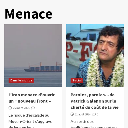
Menace
Dans le monde
Social
L’Iran menace d’ouvrir
Paroles, paroles…de
un « nouveau front »
Patrick Galenon sur la
cherté du coût de la vie
25 mars 2026
0
21 août 2024
0
Le risque d’escalade au
Moyen-Orient s’aggrave
Au sortir des
de jour en jour.
traditionnelles rencontres