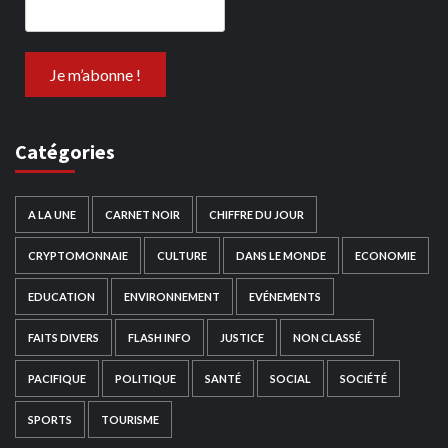
Catégories
A LA UNE
CARNET NOIR
CHIFFRE DU JOUR
CRYPTOMONNAIE
CULTURE
DANS LE MONDE
ECONOMIE
EDUCATION
ENVIRONNEMENT
EVÉNEMENTS
FAITS DIVERS
FLASH INFO
JUSTICE
NON CLASSÉ
PACIFIQUE
POLITIQUE
SANTÉ
SOCIAL
SOCIÉTÉ
SPORTS
TOURISME