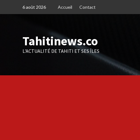
Skip
6 août 2026
Accueil
Contact
to
content
Tahitinews.co
L'ACTUALITÉ DE TAHITI ET SES ÎLES