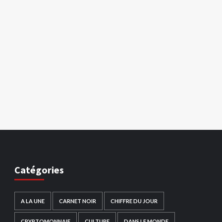
Catégories
A LA UNE
CARNET NOIR
CHIFFRE DU JOUR
CRYPTOMONNAIE
CULTURE
DANS LE MONDE