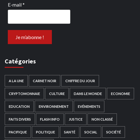
E-mail
*
Catégories
A LA UNE
CARNET NOIR
CHIFFRE DU JOUR
CRYPTOMONNAIE
CULTURE
DANS LE MONDE
ECONOMIE
EDUCATION
ENVIRONNEMENT
EVÉNEMENTS
FAITS DIVERS
FLASH INFO
JUSTICE
NON CLASSÉ
PACIFIQUE
POLITIQUE
SANTÉ
SOCIAL
SOCIÉTÉ