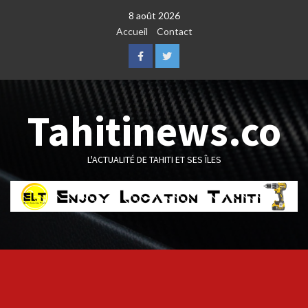
Skip
8 août 2026
to
Accueil
Contact
content
Facebook
Twitter
Tahitinews.co
L'ACTUALITÉ DE TAHITI ET SES ÎLES