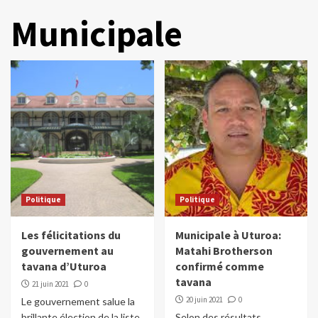
Municipale
Politique
Politique
Les félicitations du
Municipale à Uturoa:
gouvernement au
Matahi Brotherson
tavana d’Uturoa
confirmé comme
tavana
21 juin 2021
0
20 juin 2021
0
Le gouvernement salue la
brillante élection de la liste
Selon des résultats