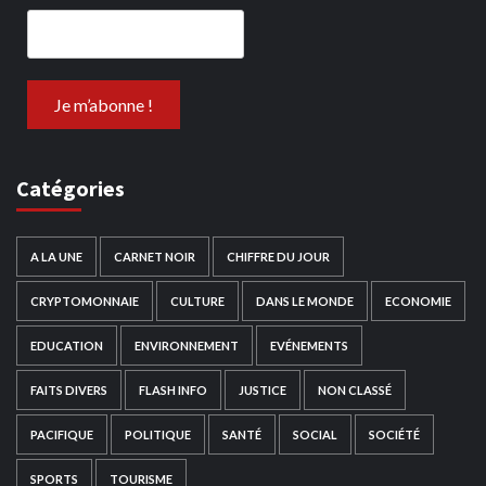
Catégories
A LA UNE
CARNET NOIR
CHIFFRE DU JOUR
CRYPTOMONNAIE
CULTURE
DANS LE MONDE
ECONOMIE
EDUCATION
ENVIRONNEMENT
EVÉNEMENTS
FAITS DIVERS
FLASH INFO
JUSTICE
NON CLASSÉ
PACIFIQUE
POLITIQUE
SANTÉ
SOCIAL
SOCIÉTÉ
SPORTS
TOURISME