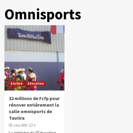
Omnisports
A la Une
Education
32 millions de Fcfp pour
rénover entièrement la
salle omnisports de
Tautira
2 mai 2019
0
La ministre de l’Education,