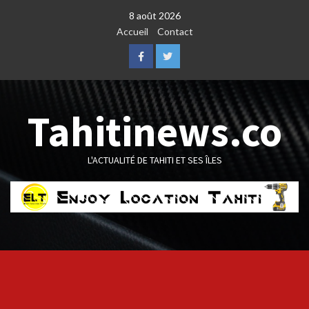
Skip
8 août 2026
to
Accueil
Contact
content
Facebook
Twitter
Tahitinews.co
L'ACTUALITÉ DE TAHITI ET SES ÎLES