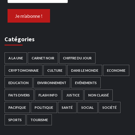
Catégories
A LA UNE
CARNET NOIR
CHIFFRE DU JOUR
CRYPTOMONNAIE
CULTURE
DANS LE MONDE
ECONOMIE
EDUCATION
ENVIRONNEMENT
EVÉNEMENTS
FAITS DIVERS
FLASH INFO
JUSTICE
NON CLASSÉ
PACIFIQUE
POLITIQUE
SANTÉ
SOCIAL
SOCIÉTÉ
SPORTS
TOURISME