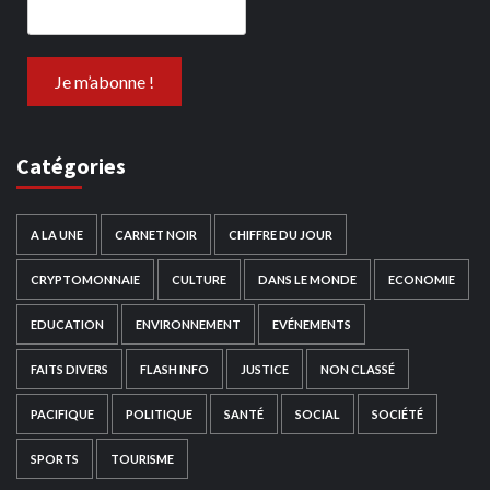
Catégories
A LA UNE
CARNET NOIR
CHIFFRE DU JOUR
CRYPTOMONNAIE
CULTURE
DANS LE MONDE
ECONOMIE
EDUCATION
ENVIRONNEMENT
EVÉNEMENTS
FAITS DIVERS
FLASH INFO
JUSTICE
NON CLASSÉ
PACIFIQUE
POLITIQUE
SANTÉ
SOCIAL
SOCIÉTÉ
SPORTS
TOURISME