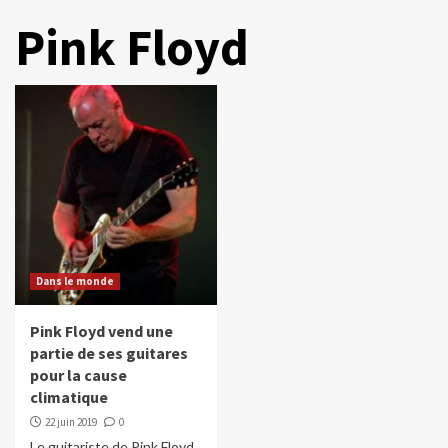
Pink Floyd
Dans le monde
Pink Floyd vend une
partie de ses guitares
pour la cause
climatique
22 juin 2019
0
Le guitariste de Pink Floyd,