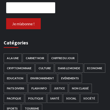
Catégories
A LA UNE
CARNET NOIR
CHIFFRE DU JOUR
CRYPTOMONNAIE
CULTURE
DANS LE MONDE
ECONOMIE
EDUCATION
ENVIRONNEMENT
EVÉNEMENTS
FAITS DIVERS
FLASH INFO
JUSTICE
NON CLASSÉ
PACIFIQUE
POLITIQUE
SANTÉ
SOCIAL
SOCIÉTÉ
SPORTS
TOURISME