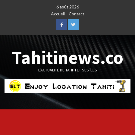
Skip
6 août 2026
to
Accueil
Contact
content
Facebook
Twitter
Tahitinews.co
L'ACTUALITÉ DE TAHITI ET SES ÎLES