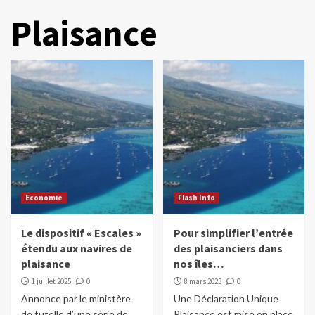
Plaisance
Economie
Flash Info
Le dispositif « Escales »
Pour simplifier l’entrée
étendu aux navires de
des plaisanciers dans
plaisance
nos îles…
1 juillet 2025
0
8 mars 2023
0
Annonce par le ministère
Une Déclaration Unique
de tutelle d’une série de
Plaisance est mise en place