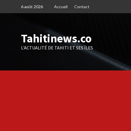
Skip
6 août 2026
Accueil
Contact
to
content
Tahitinews.co
L'ACTUALITÉ DE TAHITI ET SES ÎLES