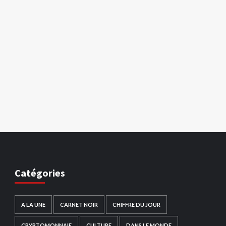
Catégories
A LA UNE
CARNET NOIR
CHIFFRE DU JOUR
CRYPTOMONNAIE
CULTURE
DANS LE MONDE