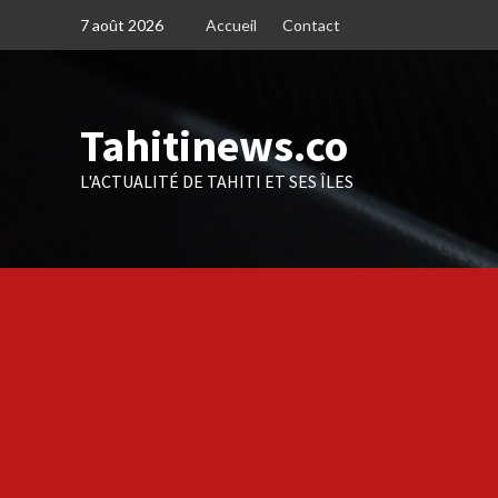
Skip
7 août 2026
Accueil
Contact
to
content
Tahitinews.co
L'ACTUALITÉ DE TAHITI ET SES ÎLES