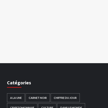
Catégories
A LA UNE
CARNET NOIR
CHIFFRE DU JOUR
CRYPTOMONNAIE
CULTURE
DANS LE MONDE