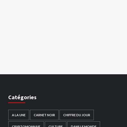
Catégories
A LA UNE
CARNET NOIR
CHIFFRE DU JOUR
CRYPTOMONNAIE
CULTURE
DANS LE MONDE