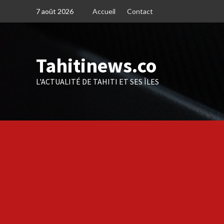
Skip
7 août 2026
Accueil
Contact
to
content
Tahitinews.co
L'ACTUALITÉ DE TAHITI ET SES ÎLES