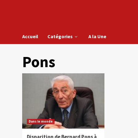
Accueil
Catégories
A la Une
Pons
Dans le monde
Disparition de Bernard Pons à