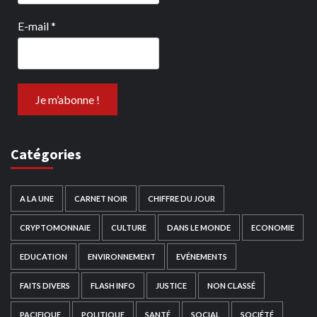
E-mail
*
Catégories
A LA UNE
CARNET NOIR
CHIFFRE DU JOUR
CRYPTOMONNAIE
CULTURE
DANS LE MONDE
ECONOMIE
EDUCATION
ENVIRONNEMENT
EVÉNEMENTS
FAITS DIVERS
FLASH INFO
JUSTICE
NON CLASSÉ
PACIFIQUE
POLITIQUE
SANTÉ
SOCIAL
SOCIÉTÉ