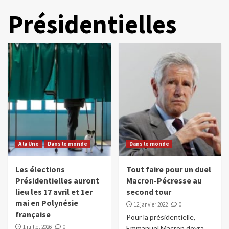
Présidentielles
A la Une
Dans le monde
Dans le monde
Les élections
Tout faire pour un duel
Présidentielles auront
Macron-Pécresse au
lieu les 17 avril et 1er
second tour
mai en Polynésie
12 janvier 2022
0
française
Pour la présidentielle,
1 juillet 2026
0
Emmanuel Macron devra