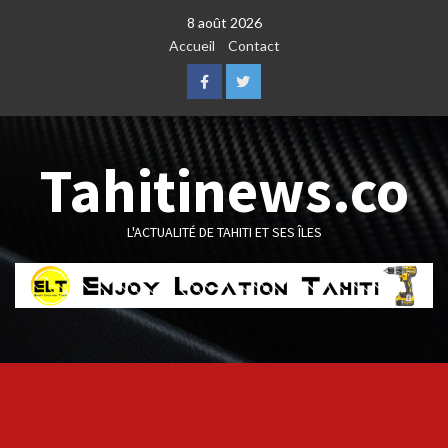
Skip
8 août 2026
to
Accueil
Contact
content
Facebook
Twitter
Tahitinews.co
L'ACTUALITÉ DE TAHITI ET SES ÎLES