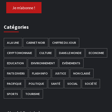
Catégories
A LA UNE
CARNET NOIR
CHIFFRE DU JOUR
CRYPTOMONNAIE
CULTURE
DANS LE MONDE
ECONOMIE
EDUCATION
ENVIRONNEMENT
EVÉNEMENTS
FAITS DIVERS
FLASH INFO
JUSTICE
NON CLASSÉ
PACIFIQUE
POLITIQUE
SANTÉ
SOCIAL
SOCIÉTÉ
SPORTS
TOURISME