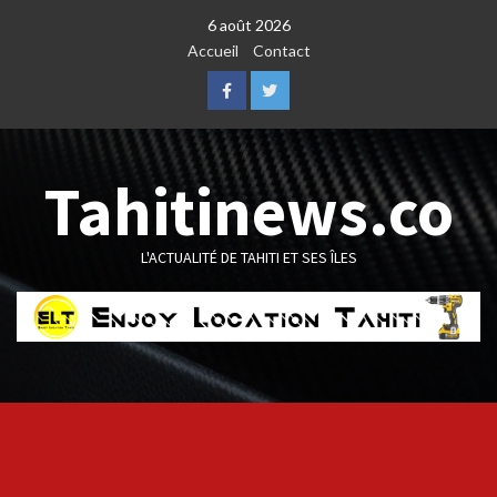
Skip
6 août 2026
to
Accueil
Contact
content
Facebook
Twitter
Tahitinews.co
L'ACTUALITÉ DE TAHITI ET SES ÎLES