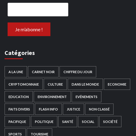
Catégories
A LA UNE
CARNET NOIR
CHIFFRE DU JOUR
CRYPTOMONNAIE
CULTURE
DANS LE MONDE
ECONOMIE
EDUCATION
ENVIRONNEMENT
EVÉNEMENTS
FAITS DIVERS
FLASH INFO
JUSTICE
NON CLASSÉ
PACIFIQUE
POLITIQUE
SANTÉ
SOCIAL
SOCIÉTÉ
SPORTS
TOURISME