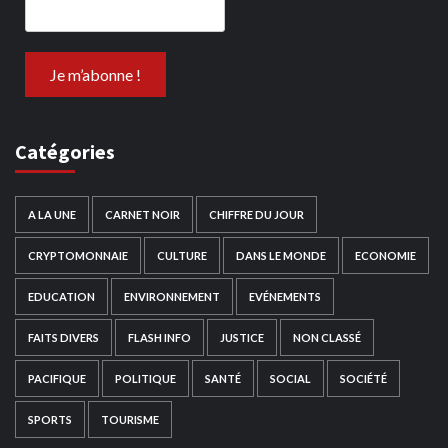
Catégories
A LA UNE
CARNET NOIR
CHIFFRE DU JOUR
CRYPTOMONNAIE
CULTURE
DANS LE MONDE
ECONOMIE
EDUCATION
ENVIRONNEMENT
EVÉNEMENTS
FAITS DIVERS
FLASH INFO
JUSTICE
NON CLASSÉ
PACIFIQUE
POLITIQUE
SANTÉ
SOCIAL
SOCIÉTÉ
SPORTS
TOURISME