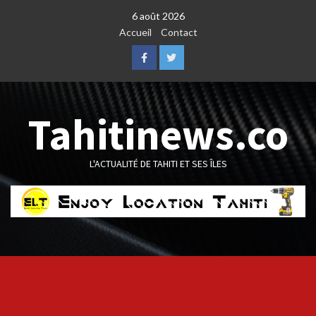
Skip
6 août 2026
to
Accueil
Contact
content
Facebook
Twitter
Tahitinews.co
L'ACTUALITÉ DE TAHITI ET SES ÎLES