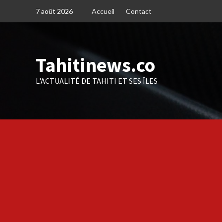
Skip
7 août 2026
Accueil
Contact
to
content
Tahitinews.co
L'ACTUALITÉ DE TAHITI ET SES ÎLES