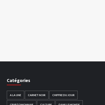
Catégories
A LA UNE
CARNET NOIR
CHIFFRE DU JOUR
CRYPTOMONNAIE
CULTURE
DANS LE MONDE