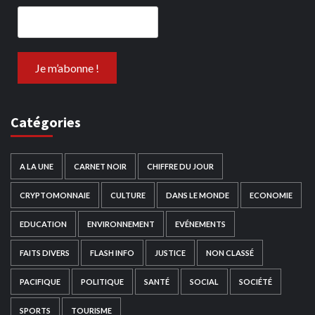
Catégories
A LA UNE
CARNET NOIR
CHIFFRE DU JOUR
CRYPTOMONNAIE
CULTURE
DANS LE MONDE
ECONOMIE
EDUCATION
ENVIRONNEMENT
EVÉNEMENTS
FAITS DIVERS
FLASH INFO
JUSTICE
NON CLASSÉ
PACIFIQUE
POLITIQUE
SANTÉ
SOCIAL
SOCIÉTÉ
SPORTS
TOURISME