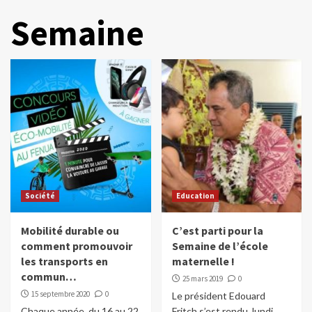
Semaine
Société
Education
Mobilité durable ou
C’est parti pour la
comment promouvoir
Semaine de l’école
les transports en
maternelle !
commun…
25 mars 2019
0
15 septembre 2020
0
Le président Edouard
Chaque année, du 16 au 22
Fritch s’est rendu, lundi