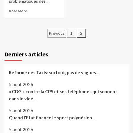
problématiques des...
Read More
Pagination
Previous
1
2
des
publications
Derniers articles
Réforme des Taxis: surtout, pas de vagues…
5 août 2026
« CDG » contre la CPS et ses téléphones qui sonnent
dans le vide…
5 août 2026
Quand l’Etat finance le sport polynésien…
5 août 2026