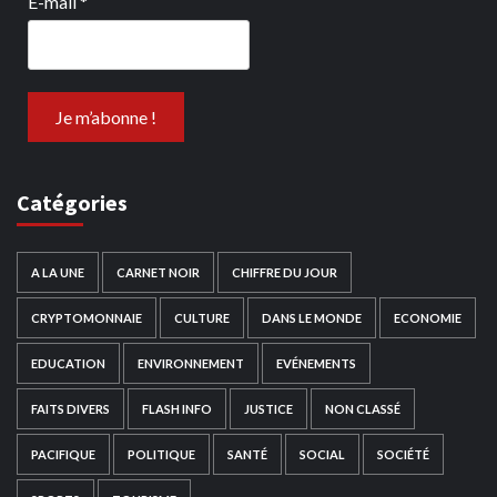
E-mail
*
Catégories
A LA UNE
CARNET NOIR
CHIFFRE DU JOUR
CRYPTOMONNAIE
CULTURE
DANS LE MONDE
ECONOMIE
EDUCATION
ENVIRONNEMENT
EVÉNEMENTS
FAITS DIVERS
FLASH INFO
JUSTICE
NON CLASSÉ
PACIFIQUE
POLITIQUE
SANTÉ
SOCIAL
SOCIÉTÉ