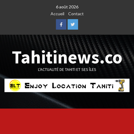
Skip
6 août 2026
to
Accueil
Contact
content
Facebook
Twitter
Tahitinews.co
L'ACTUALITÉ DE TAHITI ET SES ÎLES