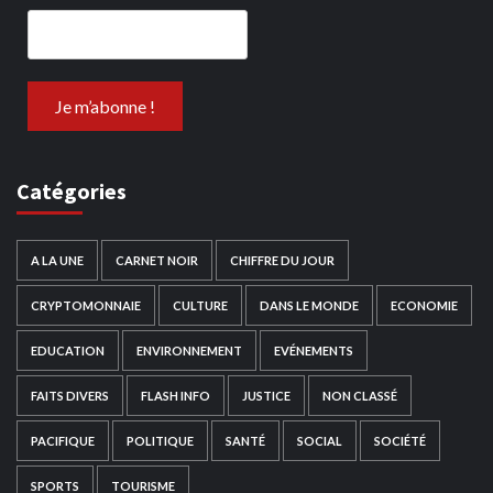
Catégories
A LA UNE
CARNET NOIR
CHIFFRE DU JOUR
CRYPTOMONNAIE
CULTURE
DANS LE MONDE
ECONOMIE
EDUCATION
ENVIRONNEMENT
EVÉNEMENTS
FAITS DIVERS
FLASH INFO
JUSTICE
NON CLASSÉ
PACIFIQUE
POLITIQUE
SANTÉ
SOCIAL
SOCIÉTÉ
SPORTS
TOURISME