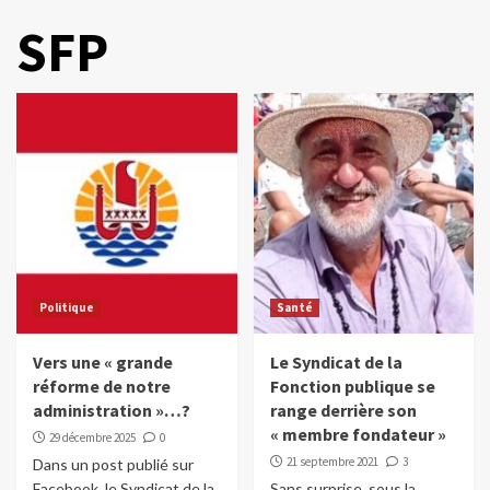
SFP
Politique
Santé
Vers une « grande
Le Syndicat de la
réforme de notre
Fonction publique se
administration »…?
range derrière son
« membre fondateur »
29 décembre 2025
0
21 septembre 2021
3
Dans un post publié sur
Facebook, le Syndicat de la
Sans surprise, sous la