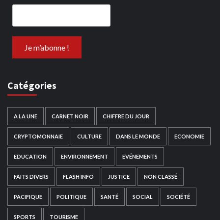
Catégories
A LA UNE
CARNET NOIR
CHIFFRE DU JOUR
CRYPTOMONNAIE
CULTURE
DANS LE MONDE
ECONOMIE
EDUCATION
ENVIRONNEMENT
EVÉNEMENTS
FAITS DIVERS
FLASH INFO
JUSTICE
NON CLASSÉ
PACIFIQUE
POLITIQUE
SANTÉ
SOCIAL
SOCIÉTÉ
SPORTS
TOURISME