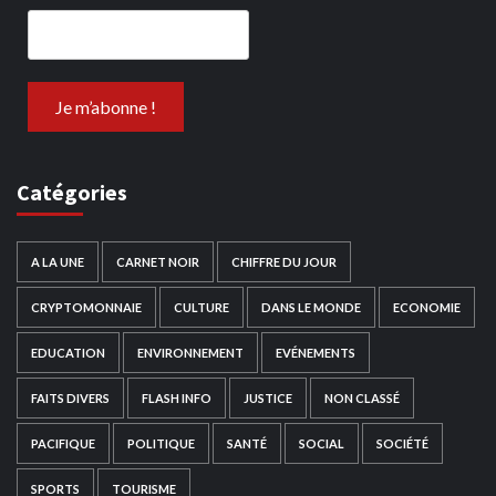
Catégories
A LA UNE
CARNET NOIR
CHIFFRE DU JOUR
CRYPTOMONNAIE
CULTURE
DANS LE MONDE
ECONOMIE
EDUCATION
ENVIRONNEMENT
EVÉNEMENTS
FAITS DIVERS
FLASH INFO
JUSTICE
NON CLASSÉ
PACIFIQUE
POLITIQUE
SANTÉ
SOCIAL
SOCIÉTÉ
SPORTS
TOURISME