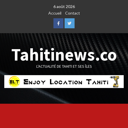
Skip
6 août 2026
to
Accueil
Contact
content
Facebook
Twitter
Tahitinews.co
L'ACTUALITÉ DE TAHITI ET SES ÎLES