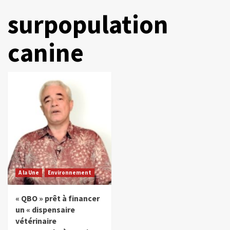
surpopulation
canine
A la Une
Environnement
« QBO » prêt à financer
un « dispensaire
vétérinaire