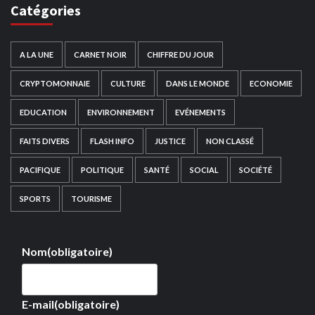
Catégories
A LA UNE
CARNET NOIR
CHIFFRE DU JOUR
CRYPTOMONNAIE
CULTURE
DANS LE MONDE
ECONOMIE
EDUCATION
ENVIRONNEMENT
EVÉNEMENTS
FAITS DIVERS
FLASH INFO
JUSTICE
NON CLASSÉ
PACIFIQUE
POLITIQUE
SANTÉ
SOCIAL
SOCIÉTÉ
SPORTS
TOURISME
Nom
(obligatoire)
E-mail
(obligatoire)