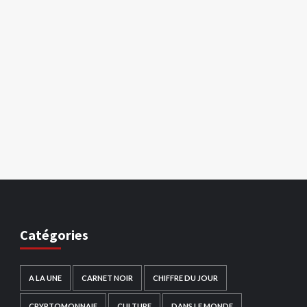
Catégories
A LA UNE
CARNET NOIR
CHIFFRE DU JOUR
CRYPTOMONNAIE
CULTURE
DANS LE MONDE