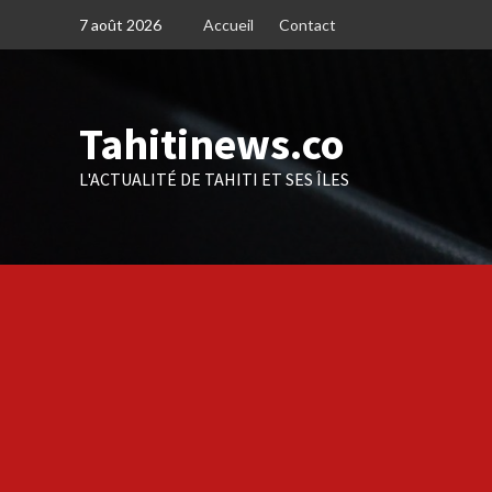
Skip
7 août 2026
Accueil
Contact
to
content
Tahitinews.co
L'ACTUALITÉ DE TAHITI ET SES ÎLES