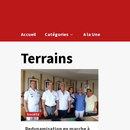
Accueil
Catégories
A la Une
Terrains
Société
Redynamisation en marche à