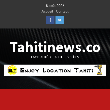
Skip
8 août 2026
to
Accueil
Contact
content
Facebook
Twitter
Tahitinews.co
L'ACTUALITÉ DE TAHITI ET SES ÎLES