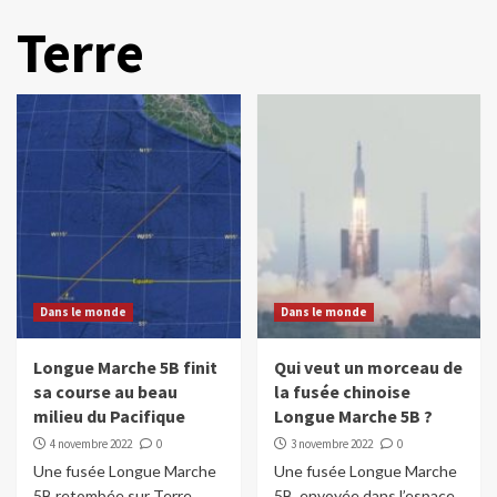
Terre
Dans le monde
Dans le monde
Longue Marche 5B finit
Qui veut un morceau de
sa course au beau
la fusée chinoise
milieu du Pacifique
Longue Marche 5B ?
4 novembre 2022
0
3 novembre 2022
0
Une fusée Longue Marche
Une fusée Longue Marche
5B retombée sur Terre,
5B, envoyée dans l’espace