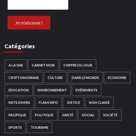
Catégories
A LA UNE
CARNET NOIR
CHIFFRE DU JOUR
CRYPTOMONNAIE
CULTURE
DANS LE MONDE
ECONOMIE
EDUCATION
ENVIRONNEMENT
EVÉNEMENTS
FAITS DIVERS
FLASH INFO
JUSTICE
NON CLASSÉ
PACIFIQUE
POLITIQUE
SANTÉ
SOCIAL
SOCIÉTÉ
SPORTS
TOURISME